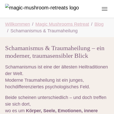
Skip to main navigation
Skip to main content
Skip to page footer
You are here:
Willkommen
Magic Mushrooms Retreat
Blog
Schamanismus & Traumaheilung
Schamanismus & Traumaheilung – ein
moderner, traumasensibler Blick
Schamanismus ist eine der ältesten Heiltraditionen
der Welt.
Moderne Traumaheilung ist ein junges,
hochdifferenziertes psychologisches Feld.
Beide scheinen unterschiedlich – und doch treffen
sie sich dort,
wo es um
Körper, Seele, Emotionen, innere