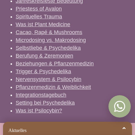
Jahreskreisfeste Bedeutung
Priestess of Avalon
Spirituelles Trauma
Was ist Plant Medicine
Cacao, Rapé & Mushrooms
Microdosing vs. Makrodosing
Selbstliebe & Psychedelika
Berufung & Zeremonien
Beziehungen & Pflanzenmedizin
Trigger & Psychedelika
Nervensystem & Psilocybin
Pflanzenmedizin & Weiblichkeit
Integrationstagebuch
Setting bei Psychedelika
Was ist Psilocybin?
Julia Fischer - Schamanisch-therapeutische Magic Mushroom
⌃
Aktuelles
Retreats und Plant Medicine Retreats