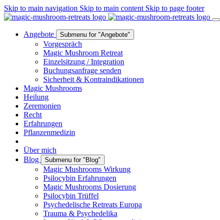
Skip to main navigation
Skip to main content
Skip to page footer
Angebote
Submenu for "Angebote"
Vorgespräch
Magic Mushroom Retreat
Einzelsitzung / Integration
Buchungsanfrage senden
Sicherheit & Kontraindikationen
Magic Mushrooms
Heilung
Zeremonien
Recht
Erfahrungen
Pflanzenmedizin
Über mich
Blog
Submenu for "Blog"
Magic Mushrooms Wirkung
Psilocybin Erfahrungen
Magic Mushrooms Dosierung
Psilocybin Trüffel
Psychedelische Retreats Europa
Trauma & Psychedelika