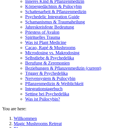
Inneres Kind & Pflanzenmedizin
Körpergedächtnis & Psilocybin
Schattenarbeit & Pflanzenmedizin
Psychedelic Integration Guide
Schamanismus & Traumaheilung
Jahreskreisfeste Bedeutung
Priestess of Avalon
Spirituelles Trauma
Was ist Plant Medicine
Cacao, Rapé & Mushrooms
Microdosing vs. Makrodosing
Selbstliebe & Psychedelika
Berufung & Zeremonien
Beziehungen & Pflanzenmedizin
(current)
Trigger & Psychedelika
Nervensystem & Psilocybin
Pflanzenmedizin & Weiblichkeit
Integrationstagebuch
Setting bei Psychedelika
Was ist Psilocybin?
You are here:
Willkommen
Magic Mushrooms Retreat