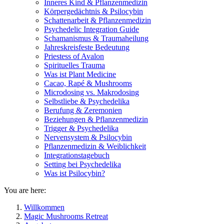
Inneres Kind & Pflanzenmedizin
Körpergedächtnis & Psilocybin
Schattenarbeit & Pflanzenmedizin
Psychedelic Integration Guide
Schamanismus & Traumaheilung
Jahreskreisfeste Bedeutung
Priestess of Avalon
Spirituelles Trauma
Was ist Plant Medicine
Cacao, Rapé & Mushrooms
Microdosing vs. Makrodosing
Selbstliebe & Psychedelika
Berufung & Zeremonien
Beziehungen & Pflanzenmedizin
Trigger & Psychedelika
Nervensystem & Psilocybin
Pflanzenmedizin & Weiblichkeit
Integrationstagebuch
Setting bei Psychedelika
Was ist Psilocybin?
You are here:
Willkommen
Magic Mushrooms Retreat