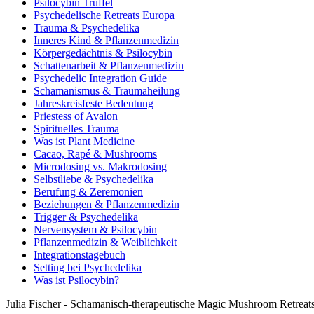
Psilocybin Trüffel
Psychedelische Retreats Europa
Trauma & Psychedelika
Inneres Kind & Pflanzenmedizin
Körpergedächtnis & Psilocybin
Schattenarbeit & Pflanzenmedizin
Psychedelic Integration Guide
Schamanismus & Traumaheilung
Jahreskreisfeste Bedeutung
Priestess of Avalon
Spirituelles Trauma
Was ist Plant Medicine
Cacao, Rapé & Mushrooms
Microdosing vs. Makrodosing
Selbstliebe & Psychedelika
Berufung & Zeremonien
Beziehungen & Pflanzenmedizin
Trigger & Psychedelika
Nervensystem & Psilocybin
Pflanzenmedizin & Weiblichkeit
Integrationstagebuch
Setting bei Psychedelika
Was ist Psilocybin?
Julia Fischer - Schamanisch-therapeutische Magic Mushroom Retreats