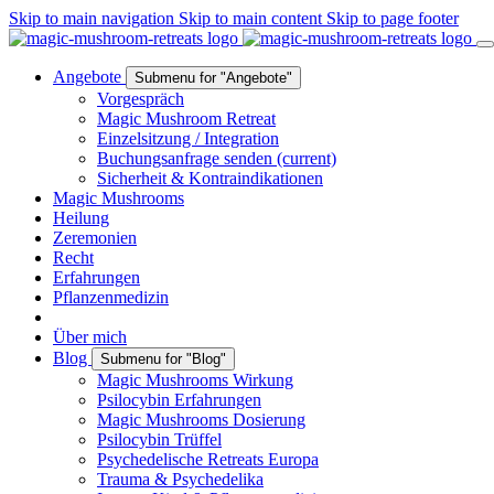
Skip to main navigation
Skip to main content
Skip to page footer
Angebote
Submenu for "Angebote"
Vorgespräch
Magic Mushroom Retreat
Einzelsitzung / Integration
Buchungsanfrage senden
(current)
Sicherheit & Kontraindikationen
Magic Mushrooms
Heilung
Zeremonien
Recht
Erfahrungen
Pflanzenmedizin
Über mich
Blog
Submenu for "Blog"
Magic Mushrooms Wirkung
Psilocybin Erfahrungen
Magic Mushrooms Dosierung
Psilocybin Trüffel
Psychedelische Retreats Europa
Trauma & Psychedelika